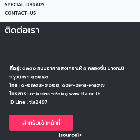
SPECIAL LIBRARY
CONTACT-US
ติดต่อเรา
ที่อยู่:
๑๓๔๖
ถนนอาคารสงเคราะห์ ๕
คลองจั่น บางกะปิ
กรุงเทพฯ ๑๐๒๔
๐
โทร :
๐-๒๗๓๔-๙๐๒๒
, ๐๘๙-๘๙๓-๙๓๙๗
โทรสาร :
๐-๒๗๓๔-๙๐๒๑ www.tla.or.th
ID Line : tla2497
สำหรับเจ้าหน้าที่
{source}<