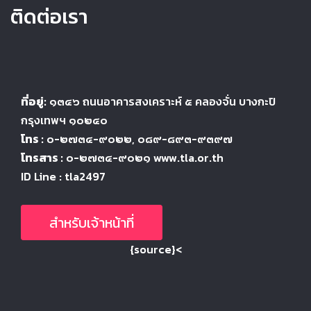
ติดต่อเรา
ที่อยู่:
๑๓๔๖
ถนนอาคารสงเคราะห์ ๕
คลองจั่น บางกะปิ
กรุงเทพฯ ๑๐๒๔
๐
โทร :
๐-๒๗๓๔-๙๐๒๒
, ๐๘๙-๘๙๓-๙๓๙๗
โทรสาร :
๐-๒๗๓๔-๙๐๒๑ www.tla.or.th
ID Line : tla2497
สำหรับเจ้าหน้าที่
{source}<