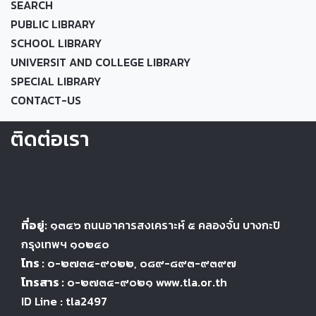
SEARCH
PUBLIC LIBRARY
SCHOOL LIBRARY
UNIVERSIT AND COLLEGE LIBRARY
SPECIAL LIBRARY
CONTACT-US
ติดต่อเรา
ที่อยู่:
๑๓๔๖
ถนนอาคารสงเคราะห์ ๕
คลองจั่น บางกะปิ
กรุงเทพฯ ๑๐๒๔
๐
โทร :
๐-๒๗๓๔-๙๐๒๒
, ๐๘๙-๘๙๓-๙๓๙๗
โทรสาร :
๐-๒๗๓๔-๙๐๒๑ www.tla.or.th
ID Line : tla2497