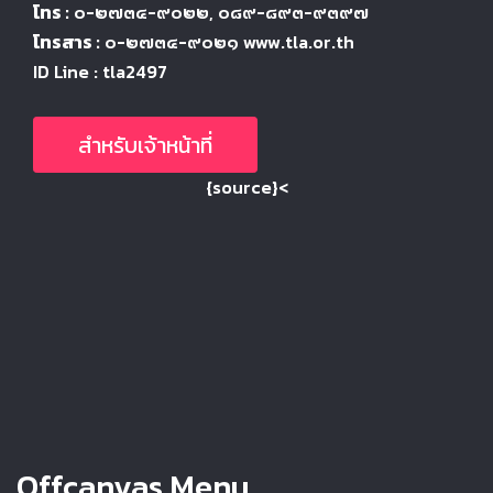
โทร :
๐-๒๗๓๔-๙๐๒๒
, ๐๘๙-๘๙๓-๙๓๙๗
โทรสาร :
๐-๒๗๓๔-๙๐๒๑ www.tla.or.th
ID Line : tla2497
สำหรับเจ้าหน้าที่
{source}<
Offcanvas Menu