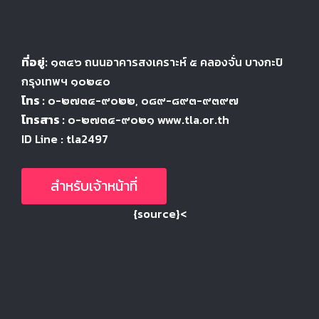
ที่อยู่:
๑๓๔๖
ถนนอาคารสงเคราะห์ ๕
คลองจั่น บางกะปิ
กรุงเทพฯ ๑๐๒๔
๐
โทร :
๐-๒๗๓๔-๙๐๒๒
, ๐๘๙-๘๙๓-๙๓๙๗
โทรสาร :
๐-๒๗๓๔-๙๐๒๑ www.tla.or.th
ID Line : tla2497
สำหรับเจ้าหน้าที่
{source}<