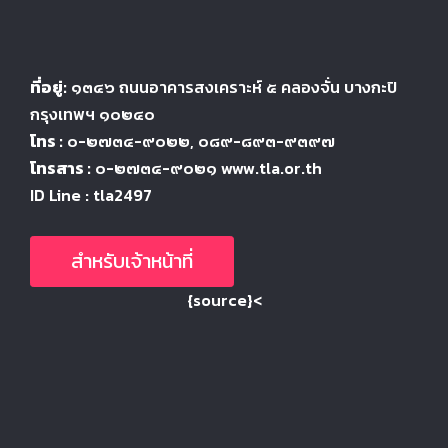
ที่อยู่:
๑๓๔๖
ถนนอาคารสงเคราะห์ ๕
คลองจั่น บางกะปิ
กรุงเทพฯ ๑๐๒๔
๐
โทร :
๐-๒๗๓๔-๙๐๒๒
, ๐๘๙-๘๙๓-๙๓๙๗
โทรสาร :
๐-๒๗๓๔-๙๐๒๑ www.tla.or.th
ID Line : tla2497
สำหรับเจ้าหน้าที่
{source}<