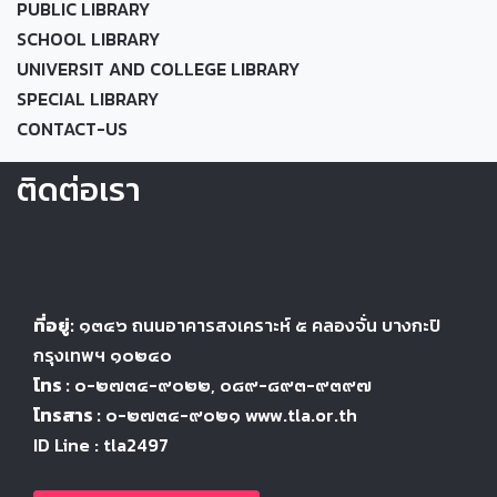
PUBLIC LIBRARY
SCHOOL LIBRARY
UNIVERSIT AND COLLEGE LIBRARY
SPECIAL LIBRARY
CONTACT-US
ติดต่อเรา
ที่อยู่:
๑๓๔๖
ถนนอาคารสงเคราะห์ ๕
คลองจั่น บางกะปิ
กรุงเทพฯ ๑๐๒๔
๐
โทร :
๐-๒๗๓๔-๙๐๒๒
, ๐๘๙-๘๙๓-๙๓๙๗
โทรสาร :
๐-๒๗๓๔-๙๐๒๑ www.tla.or.th
ID Line : tla2497