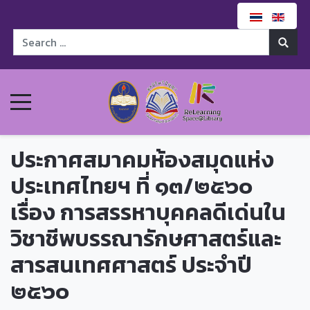
ประกาศสมาคมห้องสมุดแห่ง
ประเทศไทยฯ ที่ ๑๓/๒๕๖๐
เรื่อง การสรรหาบุคคลดีเด่นใน
วิชาชีพบรรณารักษศาสตร์และ
สารสนเทศศาสตร์ ประจำปี
๒๕๖๐