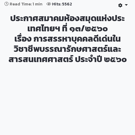
Read Time: 1 min
Hits: 5562
ประกาศสมาคมห้องสมุดแห่งประ
เทศไทยฯ ที่ ๑๓/๒๕๖๐
เรื่อง การสรรหาบุคคลดีเด่นใน
วิชาชีพบรรณารักษศาสตร์และ
สารสนเทศศาสตร์ ประจำปี ๒๕๖๐