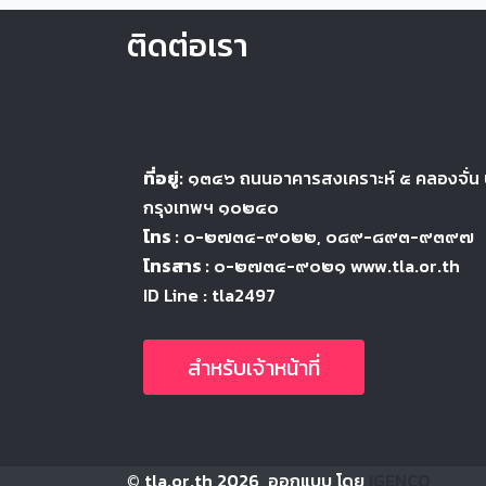
ติดต่อเรา
ที่อยู่:
๑๓๔๖
ถนนอาคารสงเคราะห์ ๕
คลองจั่น
กรุงเทพฯ ๑๐๒๔
๐
โทร :
๐-๒๗๓๔-๙๐๒๒
, ๐๘๙-๘๙๓-๙๓๙๗
โทรสาร :
๐-๒๗๓๔-๙๐๒๑ www.tla.or.th
ID Line : tla2497
สำหรับเจ้าหน้าที่
© tla.or.th 2026, ออกแบบ โดย
IGENCO