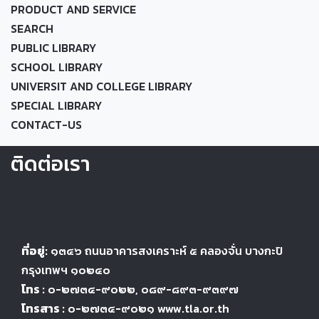
PRODUCT AND SERVICE
SEARCH
PUBLIC LIBRARY
SCHOOL LIBRARY
UNIVERSIT AND COLLEGE LIBRARY
SPECIAL LIBRARY
CONTACT-US
ติดต่อเรา
ที่อยู่:
๑๓๔๖
ถนนอาคารสงเคราะห์ ๕
คลองจั่น บางกะปิ
กรุงเทพฯ ๑๐๒๔
๐
โทร :
๐-๒๗๓๔-๙๐๒๒
, ๐๘๙-๘๙๓-๙๓๙๗
โทรสาร :
๐-๒๗๓๔-๙๐๒๑ www.tla.or.th