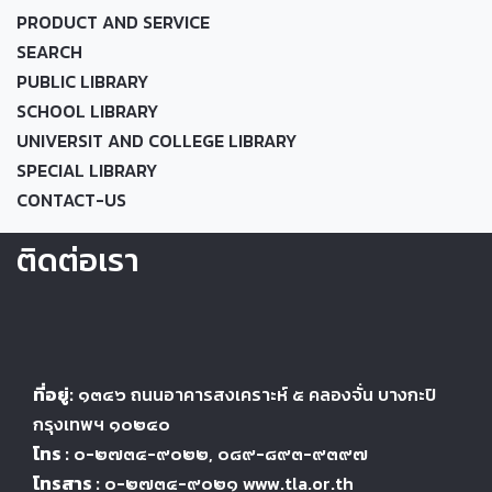
PRODUCT AND SERVICE
SEARCH
PUBLIC LIBRARY
SCHOOL LIBRARY
UNIVERSIT AND COLLEGE LIBRARY
SPECIAL LIBRARY
CONTACT-US
ติดต่อเรา
ที่อยู่:
๑๓๔๖
ถนนอาคารสงเคราะห์ ๕
คลองจั่น บางกะปิ
กรุงเทพฯ ๑๐๒๔
๐
โทร :
๐-๒๗๓๔-๙๐๒๒
, ๐๘๙-๘๙๓-๙๓๙๗
โทรสาร :
๐-๒๗๓๔-๙๐๒๑ www.tla.or.th