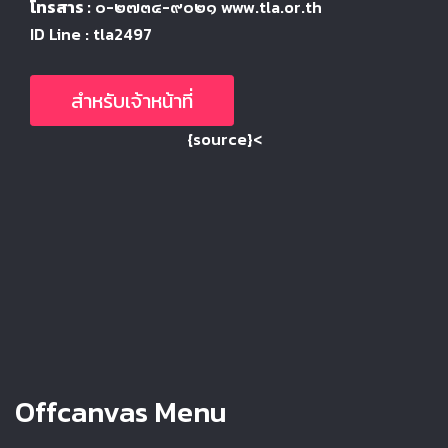
โทรสาร :
๐-๒๗๓๔-๙๐๒๑ www.tla.or.th
ID Line : tla2497
สำหรับเจ้าหน้าที่
{source}<
Offcanvas Menu