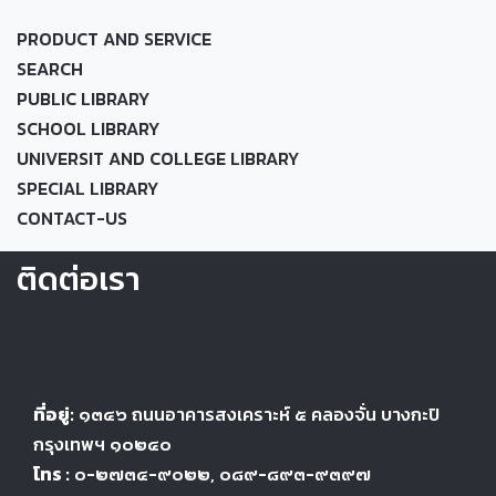
PRODUCT AND SERVICE
SEARCH
PUBLIC LIBRARY
SCHOOL LIBRARY
UNIVERSIT AND COLLEGE LIBRARY
SPECIAL LIBRARY
CONTACT-US
ติดต่อเรา
ที่อยู่:
๑๓๔๖
ถนนอาคารสงเคราะห์ ๕
คลองจั่น บางกะปิ
กรุงเทพฯ ๑๐๒๔
๐
โทร :
๐-๒๗๓๔-๙๐๒๒
, ๐๘๙-๘๙๓-๙๓๙๗