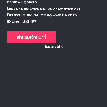
กรุงเทพฯ ๑๐๒๔
๐
โทร :
๐-๒๗๓๔-๙๐๒๒
, ๐๘๙-๘๙๓-๙๓๙๗
โทรสาร :
๐-๒๗๓๔-๙๐๒๑ www.tla.or.th
ID Line : tla2497
สำหรับเจ้าหน้าที่
{source}<