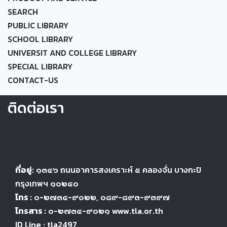
SEARCH
PUBLIC LIBRARY
SCHOOL LIBRARY
UNIVERSIT AND COLLEGE LIBRARY
SPECIAL LIBRARY
CONTACT-US
ติดต่อเรา
ที่อยู่:
๑๓๔๖
ถนนอาคารสงเคราะห์ ๕
คลองจั่น บางกะปิ
กรุงเทพฯ ๑๐๒๔
๐
โทร :
๐-๒๗๓๔-๙๐๒๒
, ๐๘๙-๘๙๓-๙๓๙๗
โทรสาร :
๐-๒๗๓๔-๙๐๒๑ www.tla.or.th
ID Line : tla2497