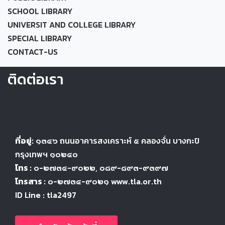
SCHOOL LIBRARY
UNIVERSIT AND COLLEGE LIBRARY
SPECIAL LIBRARY
CONTACT-US
ติดต่อเรา
ที่อยู่:
๑๓๔๖
ถนนอาคารสงเคราะห์ ๕
คลองจั่น บางกะปิ
กรุงเทพฯ ๑๐๒๔
๐
โทร :
๐-๒๗๓๔-๙๐๒๒
, ๐๘๙-๘๙๓-๙๓๙๗
โทรสาร :
๐-๒๗๓๔-๙๐๒๑ www.tla.or.th
ID Line : tla2497