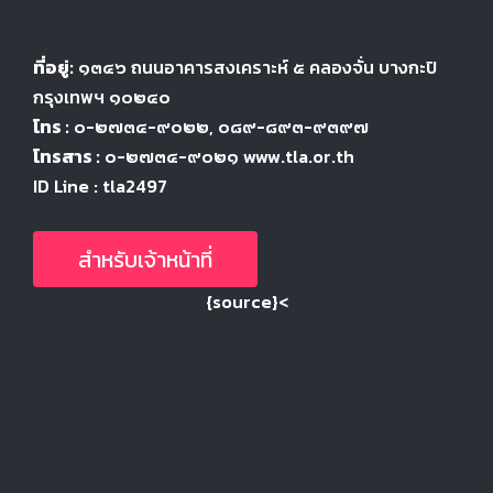
ที่อยู่:
๑๓๔๖
ถนนอาคารสงเคราะห์ ๕
คลองจั่น บางกะปิ
กรุงเทพฯ ๑๐๒๔
๐
โทร :
๐-๒๗๓๔-๙๐๒๒
, ๐๘๙-๘๙๓-๙๓๙๗
โทรสาร :
๐-๒๗๓๔-๙๐๒๑ www.tla.or.th
ID Line : tla2497
สำหรับเจ้าหน้าที่
{source}<