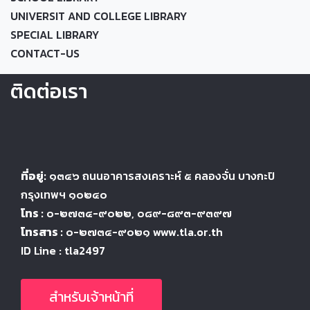
UNIVERSIT AND COLLEGE LIBRARY
SPECIAL LIBRARY
CONTACT-US
ติดต่อเรา
ที่อยู่:
๑๓๔๖
ถนนอาคารสงเคราะห์ ๕
คลองจั่น บางกะปิ
กรุงเทพฯ ๑๐๒๔
๐
โทร :
๐-๒๗๓๔-๙๐๒๒
, ๐๘๙-๘๙๓-๙๓๙๗
โทรสาร :
๐-๒๗๓๔-๙๐๒๑ www.tla.or.th
ID Line : tla2497
สำหรับเจ้าหน้าที่