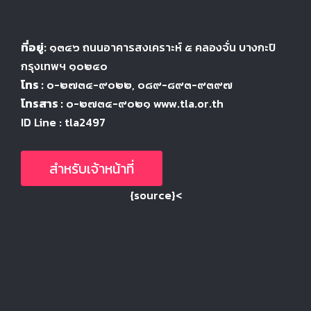
ที่อยู่:
๑๓๔๖
ถนนอาคารสงเคราะห์ ๕
คลองจั่น บางกะปิ
กรุงเทพฯ ๑๐๒๔
๐
โทร :
๐-๒๗๓๔-๙๐๒๒
, ๐๘๙-๘๙๓-๙๓๙๗
โทรสาร :
๐-๒๗๓๔-๙๐๒๑ www.tla.or.th
ID Line : tla2497
สำหรับเจ้าหน้าที่
{source}<