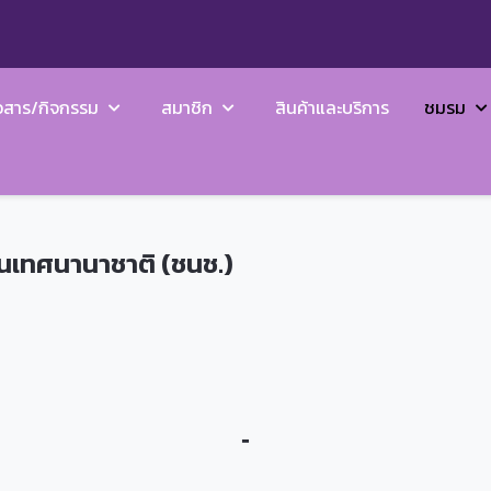
วสาร/กิจกรรม
สมาชิก
สินค้าและบริการ
ชมรม
นเทศนานาชาติ (ชนช.)
-