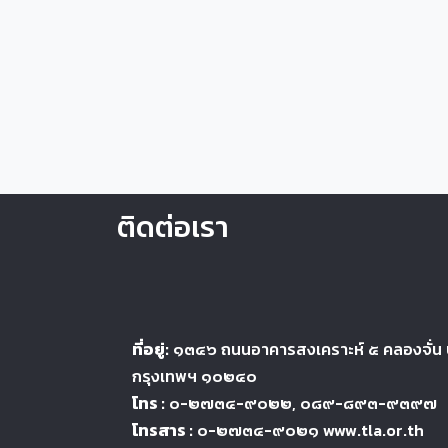
ติดต่อเรา
ที่อยู่:
๑๓๔๖
ถนนอาคารสงเคราะห์ ๕
คลองจั่น
กรุงเทพฯ ๑๐๒๔
๐
โทร :
๐-๒๗๓๔-๙๐๒๒
, ๐๘๙-๘๙๓-๙๓๙๗
โทรสาร :
๐-๒๗๓๔-๙๐๒๑ www.tla.or.th