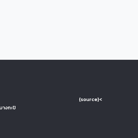
{source}<
 บางกะปิ