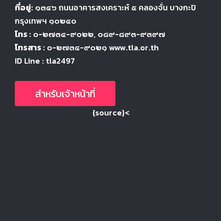
ที่อยู่:
๑๓๔๖
ถนนอาคารสงเคราะห์ ๕
คลองจั่น บางกะปิ
กรุงเทพฯ ๑๐๒๔
๐
โทร :
๐-๒๗๓๔-๙๐๒๒
, ๐๘๙-๘๙๓-๙๓๙๗
โทรสาร :
๐-๒๗๓๔-๙๐๒๑ www.tla.or.th
ID Line : tla2497
สำหรับเจ้าหน้าที่
{source}<