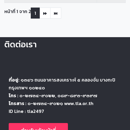
หน้าที่ 1 จาก 2
1
ติดต่อเรา
ที่อยู่:
๑๓๔๖
ถนนอาคารสงเคราะห์ ๕
คลองจั่น บางกะปิ
กรุงเทพฯ ๑๐๒๔
๐
โทร :
๐-๒๗๓๔-๙๐๒๒
, ๐๘๙-๘๙๓-๙๓๙๗
โทรสาร :
๐-๒๗๓๔-๙๐๒๑ www.tla.or.th
ID Line : tla2497