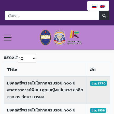
แสดง #
Title
ฮิต
มงคลศรีพรรษในโอกาสครบรอบ ๑๐๐ ปี
ฮิต: 2770
ศาสตราจารย์พิเศษ คุณหญิงแม้นมาส ชวลิต
จาก ดร.ทัศนา หารผล
มงคลศรีพรรษในโอกาสครบรอบ ๑๐๐ ปี
ฮิต: 2538