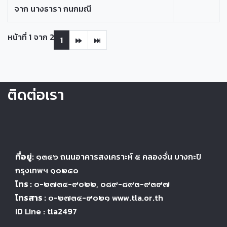
จาก นางธารา กนกมณี
หน้าที่ 1 จาก 2
1
ติดต่อเรา
ที่อยู่:
๑๓๔๖
ถนนอาคารสงเคราะห์ ๕
คลองจั่น บางกะปิ
กรุงเทพฯ ๑๐๒๔
๐
โทร :
๐-๒๗๓๔-๙๐๒๒
, ๐๘๙-๘๙๓-๙๓๙๗
โทรสาร :
๐-๒๗๓๔-๙๐๒๑ www.tla.or.th
ID Line : tla2497