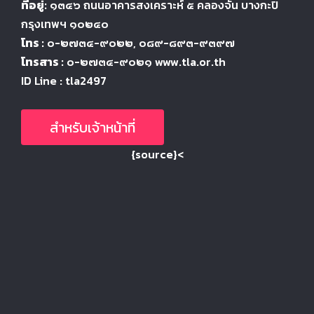
ที่อยู่:
๑๓๔๖
ถนนอาคารสงเคราะห์ ๕
คลองจั่น บางกะปิ
กรุงเทพฯ ๑๐๒๔
๐
โทร :
๐-๒๗๓๔-๙๐๒๒
, ๐๘๙-๘๙๓-๙๓๙๗
โทรสาร :
๐-๒๗๓๔-๙๐๒๑ www.tla.or.th
ID Line : tla2497
สำหรับเจ้าหน้าที่
{source}<