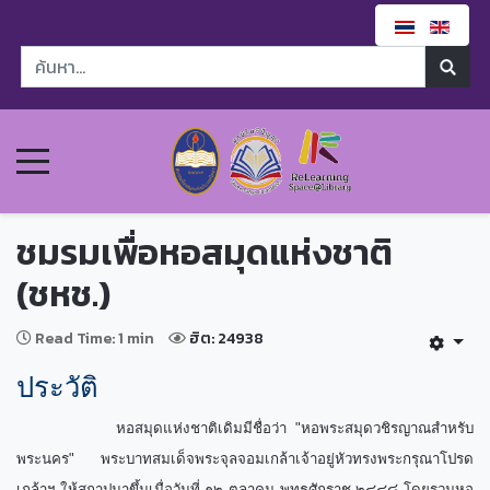
ชมรมเพื่อหอสมุดแห่งชาติ
(ชหช.)
Read Time: 1 min
ฮิต: 24938
ประวัติ
หอสมุดแห่งชาติเดิมมีชื่อว่า "หอพระสมุดวชิรญาณสำหรับ
พระนคร" พระบาทสมเด็จพระจุลจอมเกล้าเจ้าอยู่หัวทรงพระกรุณาโปรด
เกล้าฯ ให้สถาปนาขึ้นเมื่อวันที่ ๑๒ ตุลาคม พุทธศักราช ๒๔๔๘ โดยรวมหอ