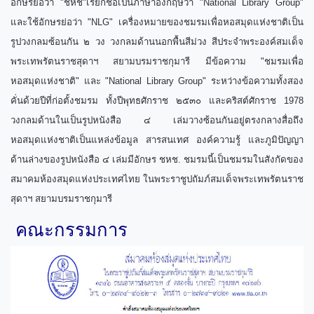
อักษรย่อว่า "ชหช"เรียกชื่อเป็นภาษาอังกฤษว่า "National Library Group"
และใช้อักษรย่อว่า "NLG" เครื่องหมายของชมรมเพื่อหอสมุดแห่งชาติเป็น
รูปวงกลมซ้อนกัน ๒ วง วงกลมด้านนอกพื้นสีม่วง สีประจำพระองค์สมเด็จ
พระเทพรัตนราชสุดาฯ สยามบรมราชกุมารี มีข้อความ "ชมรมเพื่อ
หอสมุดแห่งชาติ" และ "National Library Group" ระหว่างข้อความทั้งสอง
คั่นด้วยปีที่ก่อตั้งชมรม ทั้งปีพุทธศักราช ๒๕๓๐ และคริสต์ศักราช 1978
วงกลมด้านในเป็นรูปหนังสือ ๔ เล่มวางซ้อนกันอยู่ตรงกลางสื่อถึง
หอสมุดแห่งชาติเป็นแหล่งข้อมูล สารสนเทศ องค์ความรู้ และภูมิปัญญา
ด้านล่างของรูปหนังสือ ๔ เล่มมีอักษร ชหช. ชมรมนี้เป็นชมรมในสังกัดของ
สมาคมห้องสมุดแห่งประเทศไทย ในพระราชูปถัมภ์สมเด็จพระเทพรัตนราช
สุดาฯ สยามบรมราชกุมารี
คณะกรรมการ