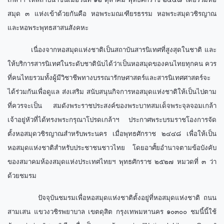
สมุด ๓ แห่งเข้าด้วยกันคือ หอพระมณเฑียรธรรม หอพระสมุดวชิรญาณ
และหอพระพุทธสาสนสังคหะ
เนื่องจากหอสมุดแห่งชาติเป็นสถาบันสารนิเทศที่สูงสุดในชาติ และ
ให้บริการสารนิเทศในระดับชาตินับได้ว่าเป็นหอสมุดของคนไทยทุกคน ควร
ที่คนไทยรวมทั้งผู้มีวิชาชีพทางบรรณารักษศาสตร์และสารนิเทศศาสตร์จะ
ได้ร่วมกันเพื่อดูแล ส่งเสริม สนับสนุนกิจการหอสมุดแห่งชาติให้เป็นไปตาม
ที่ควรจะเป็น สมดังพระราชประสงค์ของพระบาทสมเด็จพระจุลจอมเกล้า
เจ้าอยู่หัวที่ได้ทรงพระกรุณาโปรดเกล้าฯ ประกาศพระบรมราชโองการจัด
ตั้งหอสมุดวชิรญาณสำหรับพระนคร เมื่อพุทธศักราช ๒๔๔๘ เพื่อให้เป็น
หอสมุดแห่งชาติสำหรับประชาชนชาวไทย โดยอาศั้ยอำนาจตามข้อบังคับ
ของสมาคมห้องสมุดแห่งประเทศไทยฯ พุทธศักราช ๒๕๒๗ หมวดที่ ๓ ว่า
ด้วยชมรม
ปัจจุบันชมรมเพื่อหอสมุดแห่งชาติตั้งอยู่ที่หอสมุดแห่งชาติ ถนน
สามเสน แขวงวชิรพยาบาล เขตดุสิต กรุงเทพมหานคร ๑๐๓๐๐ ชมนี้นี้ใช้