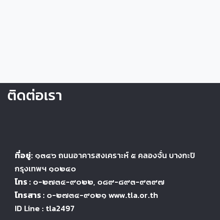
ติดต่อเรา
ที่อยู่:
๑๓๔๖
ถนนอาคารสงเคราะห์ ๕
คลองจั่น บางกะปิ
กรุงเทพฯ ๑๐๒๔
๐
โทร :
๐-๒๗๓๔-๙๐๒๒
, ๐๘๙-๘๙๓-๙๓๙๗
โทรสาร :
๐-๒๗๓๔-๙๐๒๑ www.tla.or.th
ID Line : tla2497