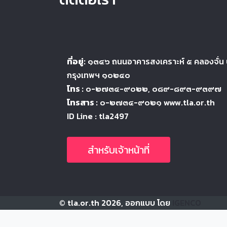
ที่อยู่:
๑๓๔๖
ถนนอาคารสงเคราะห์ ๕
คลองจั่น
กรุงเทพฯ ๑๐๒๔
๐
โทร :
๐-๒๗๓๔-๙๐๒๒
, ๐๘๙-๘๙๓-๙๓๙๗
โทรสาร :
๐-๒๗๓๔-๙๐๒๑ www.tla.or.th
ID Line : tla2497
สำหรับเจ้าหน้าที่
© tla.or.th 2026, ออกแบบ โดย
IGENCO