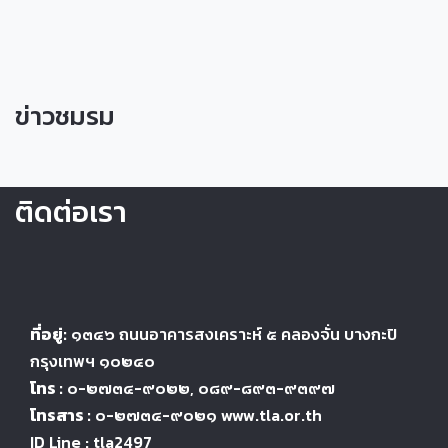
ข่าวชมรม
ติดต่อเรา
ที่อยู่:
๑๓๔๖
ถนนอาคารสงเคราะห์ ๕
คลองจั่น บางกะปิ
กรุงเทพฯ ๑๐๒๔
๐
โทร :
๐-๒๗๓๔-๙๐๒๒
, ๐๘๙-๘๙๓-๙๓๙๗
โทรสาร :
๐-๒๗๓๔-๙๐๒๑ www.tla.or.th
ID Line : tla2497