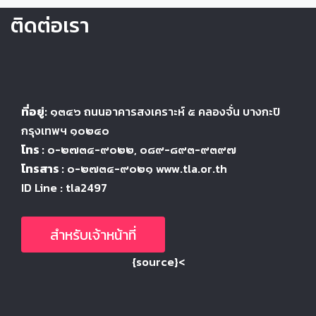
ติดต่อเรา
ที่อยู่:
๑๓๔๖
ถนนอาคารสงเคราะห์ ๕
คลองจั่น บางกะปิ
กรุงเทพฯ ๑๐๒๔
๐
โทร :
๐-๒๗๓๔-๙๐๒๒
, ๐๘๙-๘๙๓-๙๓๙๗
โทรสาร :
๐-๒๗๓๔-๙๐๒๑ www.tla.or.th
ID Line : tla2497
สำหรับเจ้าหน้าที่
{source}<