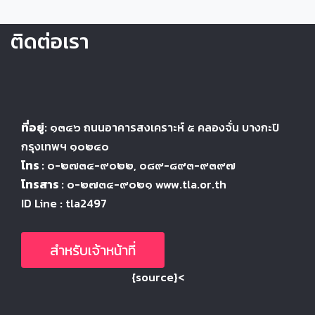
ติดต่อเรา
ที่อยู่:
๑๓๔๖
ถนนอาคารสงเคราะห์ ๕
คลองจั่น บางกะปิ
กรุงเทพฯ ๑๐๒๔
๐
โทร :
๐-๒๗๓๔-๙๐๒๒
, ๐๘๙-๘๙๓-๙๓๙๗
โทรสาร :
๐-๒๗๓๔-๙๐๒๑ www.tla.or.th
ID Line : tla2497
สำหรับเจ้าหน้าที่
{source}<