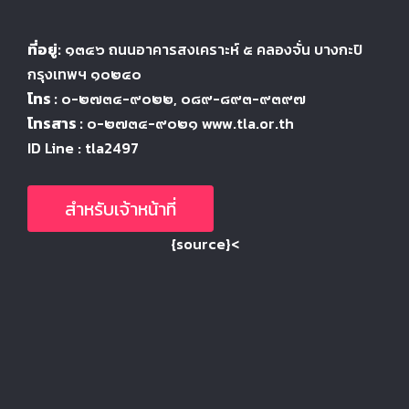
ที่อยู่:
๑๓๔๖
ถนนอาคารสงเคราะห์ ๕
คลองจั่น บางกะปิ
กรุงเทพฯ ๑๐๒๔
๐
โทร :
๐-๒๗๓๔-๙๐๒๒
, ๐๘๙-๘๙๓-๙๓๙๗
โทรสาร :
๐-๒๗๓๔-๙๐๒๑ www.tla.or.th
ID Line : tla2497
สำหรับเจ้าหน้าที่
{source}<