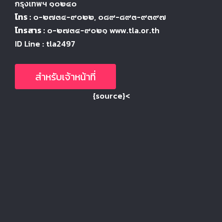
กรุงเทพฯ ๑๐๒๔
๐
โทร :
๐-๒๗๓๔-๙๐๒๒
, ๐๘๙-๘๙๓-๙๓๙๗
โทรสาร :
๐-๒๗๓๔-๙๐๒๑ www.tla.or.th
ID Line : tla2497
สำหรับเจ้าหน้าที่
{source}<