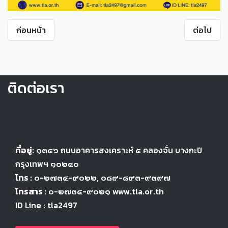
ก่อนหน้า
ต่อไป
ติดต่อเรา
ที่อยู่:
๑๓๔๖
ถนนอาคารสงเคราะห์ ๕
คลองจั่น บางกะปิ
กรุงเทพฯ ๑๐๒๔
๐
โทร :
๐-๒๗๓๔-๙๐๒๒
, ๐๘๙-๘๙๓-๙๓๙๗
โทรสาร :
๐-๒๗๓๔-๙๐๒๑ www.tla.or.th
ID Line : tla2497