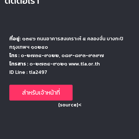
ติดต่อเรา
ที่อยู่:
๑๓๔๖
ถนนอาคารสงเคราะห์ ๕
คลองจั่น บางกะปิ
กรุงเทพฯ ๑๐๒๔
๐
โทร :
๐-๒๗๓๔-๙๐๒๒
, ๐๘๙-๘๙๓-๙๓๙๗
โทรสาร :
๐-๒๗๓๔-๙๐๒๑ www.tla.or.th
ID Line : tla2497
สำหรับเจ้าหน้าที่
{source}<