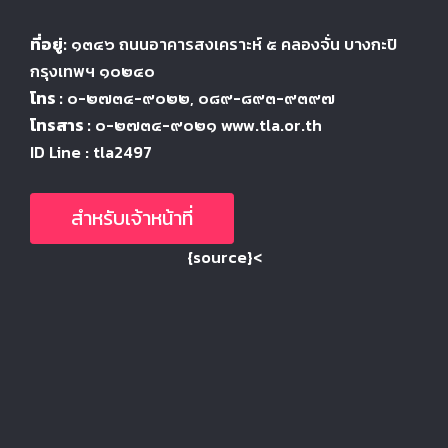
ที่อยู่:
๑๓๔๖
ถนนอาคารสงเคราะห์ ๕
คลองจั่น บางกะปิ
กรุงเทพฯ ๑๐๒๔
๐
โทร :
๐-๒๗๓๔-๙๐๒๒
, ๐๘๙-๘๙๓-๙๓๙๗
โทรสาร :
๐-๒๗๓๔-๙๐๒๑ www.tla.or.th
ID Line : tla2497
สำหรับเจ้าหน้าที่
{source}<