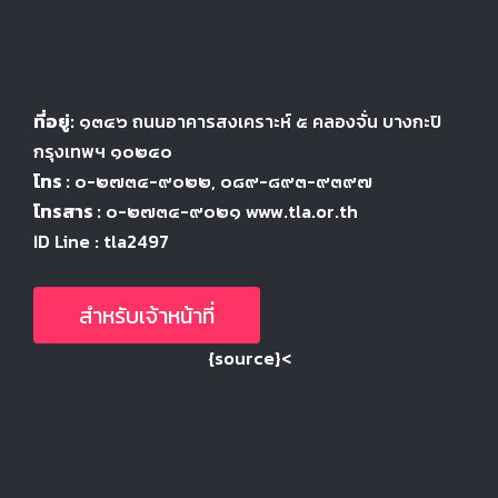
ที่อยู่:
๑๓๔๖
ถนนอาคารสงเคราะห์ ๕
คลองจั่น บางกะปิ
กรุงเทพฯ ๑๐๒๔
๐
โทร :
๐-๒๗๓๔-๙๐๒๒
, ๐๘๙-๘๙๓-๙๓๙๗
โทรสาร :
๐-๒๗๓๔-๙๐๒๑ www.tla.or.th
ID Line : tla2497
สำหรับเจ้าหน้าที่
{source}<