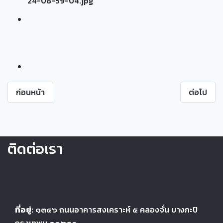
ก่อนหน้า
ต่อไป
ติดต่อเรา
ที่อยู่:
๑๓๔๖
ถนนอาคารสงเคราะห์ ๕
คลองจั่น บางกะปิ
กรุงเทพฯ ๑๐๒๔
๐