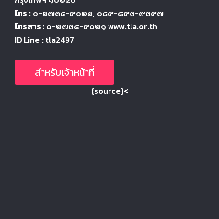
โทร :
๐-๒๗๓๔-๙๐๒๒
, ๐๘๙-๘๙๓-๙๓๙๗
โทรสาร :
๐-๒๗๓๔-๙๐๒๑ www.tla.or.th
ID Line : tla2497
สำหรับเจ้าหน้าที่
{source}<