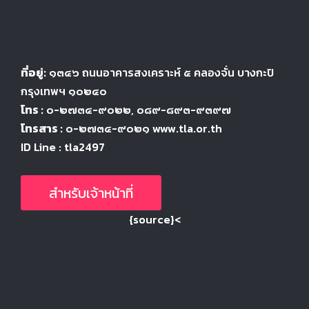
ที่อยู่:
๑๓๔๖
ถนนอาคารสงเคราะห์ ๕
คลองจั่น บางกะปิ
กรุงเทพฯ ๑๐๒๔
๐
โทร :
๐-๒๗๓๔-๙๐๒๒
, ๐๘๙-๘๙๓-๙๓๙๗
โทรสาร :
๐-๒๗๓๔-๙๐๒๑ www.tla.or.th
ID Line : tla2497
สำหรับเจ้าหน้าที่
{source}<