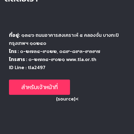
ที่อยู่:
๑๓๔๖
ถนนอาคารสงเคราะห์ ๕
คลองจั่น บางกะปิ
กรุงเทพฯ ๑๐๒๔
๐
โทร :
๐-๒๗๓๔-๙๐๒๒
, ๐๘๙-๘๙๓-๙๓๙๗
โทรสาร :
๐-๒๗๓๔-๙๐๒๑ www.tla.or.th
ID Line : tla2497
สำหรับเจ้าหน้าที่
{source}<