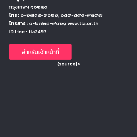
กรุงเทพฯ ๑๐๒๔
๐
โทร :
๐-๒๗๓๔-๙๐๒๒
, ๐๘๙-๘๙๓-๙๓๙๗
โทรสาร :
๐-๒๗๓๔-๙๐๒๑ www.tla.or.th
ID Line : tla2497
สำหรับเจ้าหน้าที่
{source}<