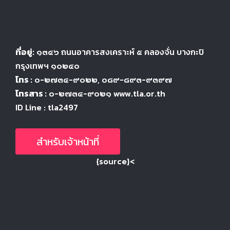
ที่อยู่:
๑๓๔๖
ถนนอาคารสงเคราะห์ ๕
คลองจั่น บางกะปิ
กรุงเทพฯ ๑๐๒๔
๐
โทร :
๐-๒๗๓๔-๙๐๒๒
, ๐๘๙-๘๙๓-๙๓๙๗
โทรสาร :
๐-๒๗๓๔-๙๐๒๑ www.tla.or.th
ID Line : tla2497
สำหรับเจ้าหน้าที่
{source}<