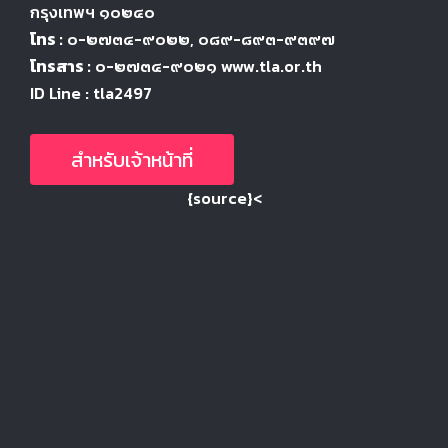
กรุงเทพฯ ๑๐๒๔
๐
โทร :
๐-๒๗๓๔-๙๐๒๒
, ๐๘๙-๘๙๓-๙๓๙๗
โทรสาร :
๐-๒๗๓๔-๙๐๒๑ www.tla.or.th
ID Line : tla2497
สำหรับเจ้าหน้าที่
{source}<