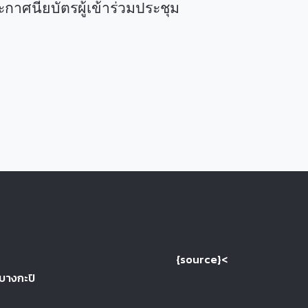
นียบัตรผู้เข้าร่วมประชุม
{source}<
 บางกะปิ