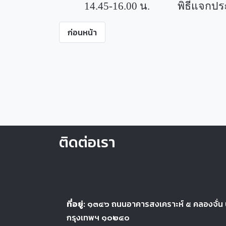
14.45-16.00
น. พิธีแจกประกาศ
ก่อนหน้า
ติดต่อเรา
ที่อยู่:
๑๓๔๖
ถนนอาคารสงเคราะห์ ๕
คลองจั่น
กรุงเทพฯ ๑๐๒๔
๐