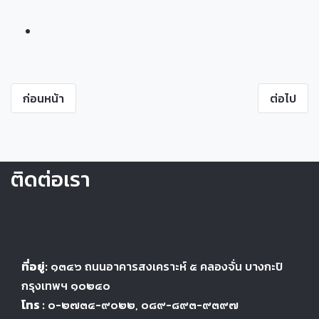
ก่อนหน้า
ต่อไป
ติดต่อเรา
ที่อยู่:
๑๓๔๖
ถนนอาคารสงเคราะห์ ๕
คลองจั่น บางกะปิ
กรุงเทพฯ ๑๐๒๔
๐
โทร :
๐-๒๗๓๔-๙๐๒๒
, ๐๘๙-๘๙๓-๙๓๙๗