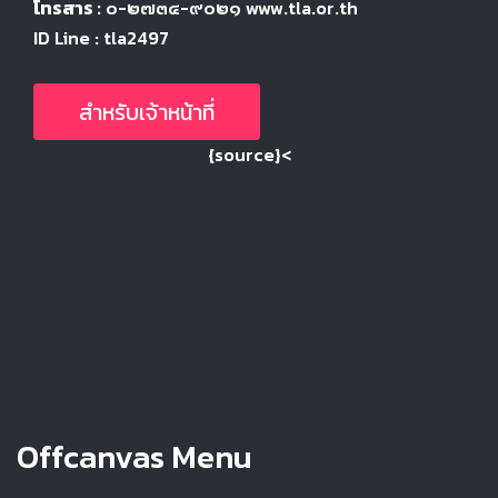
โทรสาร :
๐-๒๗๓๔-๙๐๒๑ www.tla.or.th
ID Line : tla2497
สำหรับเจ้าหน้าที่
{source}<
Offcanvas Menu