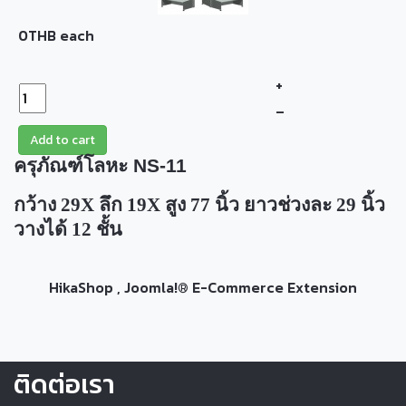
0THB
each
+
–
Add to cart
ครุภัณฑ์โลหะ
NS-
11
กว้าง 29
X
ลึก 19
X
สูง 77 นิ้ว ยาวช่วงละ 29 นิ้ว
วางได้ 12 ชั้น
HikaShop , Joomla!® E-Commerce Extension
ติดต่อเรา