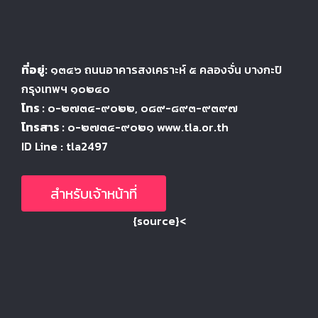
ที่อยู่:
๑๓๔๖
ถนนอาคารสงเคราะห์ ๕
คลองจั่น บางกะปิ
กรุงเทพฯ ๑๐๒๔
๐
โทร :
๐-๒๗๓๔-๙๐๒๒
, ๐๘๙-๘๙๓-๙๓๙๗
โทรสาร :
๐-๒๗๓๔-๙๐๒๑ www.tla.or.th
ID Line : tla2497
สำหรับเจ้าหน้าที่
{source}<