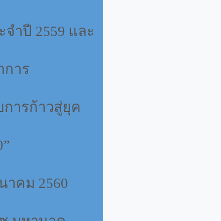
ะจำปี
2559
และ
าการ
บการก้าวสู่ยุค
0”
ีนาคม
2560