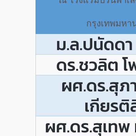
ณ โรงแรมปริ้นพาเ
กรุงเทพมหา
ม.ล.ปนัดดา 
ดร.ชวลิต โพ
ผศ.ดร.สุภ
เกียรติ
ผศ.ดร.สุเทพ