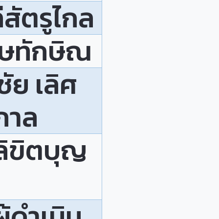
ล่สัตรูไกล
ศษทักษิณ
ัย เลิศ
กาล
ลิขิตบุญ
้ดำเนิน