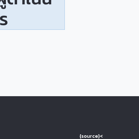
ร
{source}<