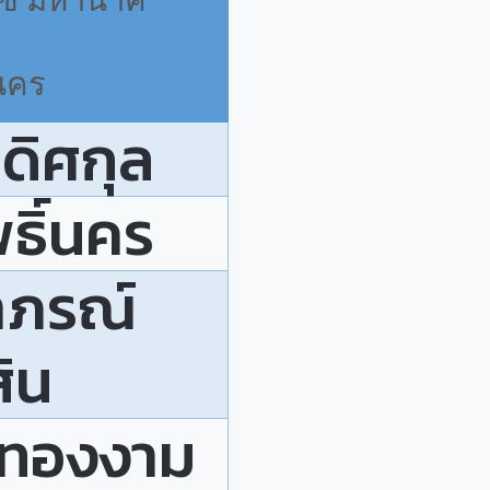
ลซ มหานาค
นคร
ดิศกุล
ธิ์นคร
าภรณ์
สิน
 ทองงาม