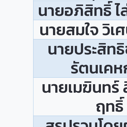
นายอภิสิทธิ์ ไ
นายสมใจ วิเ
นายประสิทธิช
รัตนเคห
นายเมฆินทร์ 
ฤทธิ์
สรุปรวมโดยผู