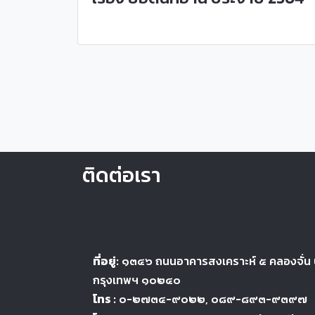
ติดต่อเรา
ที่อยู่:
๑๓๔๖
ถนนอาคารสงเคราะห์ ๕
คลองจั่น
กรุงเทพฯ ๑๐๒๔
๐
โทร :
๐-๒๗๓๔-๙๐๒๒
, ๐๘๙-๘๙๓-๙๓๙๗