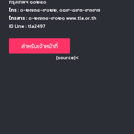
กรุงเทพฯ ๑๐๒๔
๐
โทร :
๐-๒๗๓๔-๙๐๒๒
, ๐๘๙-๘๙๓-๙๓๙๗
โทรสาร :
๐-๒๗๓๔-๙๐๒๑ www.tla.or.th
ID Line : tla2497
สำหรับเจ้าหน้าที่
{source}<