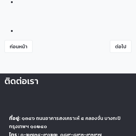
ก่อนหน้า
ต่อไป
ติดต่อเรา
ที่อยู่:
๑๓๔๖
ถนนอาคารสงเคราะห์ ๕
คลองจั่น บางกะปิ
กรุงเทพฯ ๑๐๒๔
๐
โทร :
๐-๒๗๓๔-๙๐๒๒
, ๐๘๙-๘๙๓-๙๓๙๗