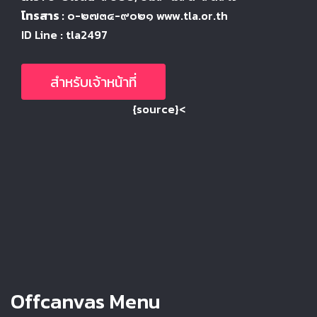
โทรสาร :
๐-๒๗๓๔-๙๐๒๑ www.tla.or.th
ID Line : tla2497
สำหรับเจ้าหน้าที่
{source}<
Offcanvas Menu