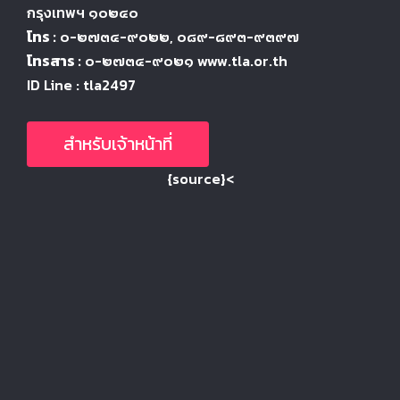
กรุงเทพฯ ๑๐๒๔
๐
โทร :
๐-๒๗๓๔-๙๐๒๒
, ๐๘๙-๘๙๓-๙๓๙๗
โทรสาร :
๐-๒๗๓๔-๙๐๒๑ www.tla.or.th
ID Line : tla2497
สำหรับเจ้าหน้าที่
{source}<