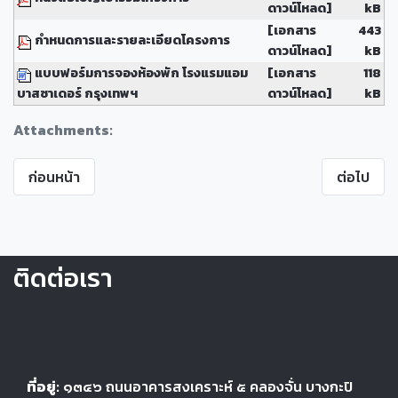
ดาวน์โหลด]
kB
[เอกสาร
443
กำหนดการและรายละเอียดโครงการ
ดาวน์โหลด]
kB
แบบฟอร์มการจองห้องพัก โรงแรมแอม
[เอกสาร
118
บาสซาเดอร์ กรุงเทพฯ
ดาวน์โหลด]
kB
Attachments:
ก่อนหน้า
ต่อไป
ติดต่อเรา
ที่อยู่:
๑๓๔๖
ถนนอาคารสงเคราะห์ ๕
คลองจั่น บางกะปิ