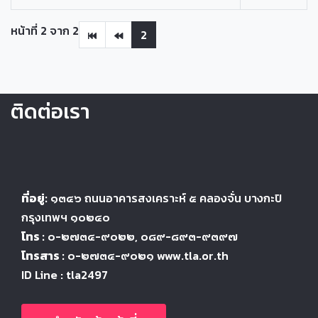
หน้าที่ 2 จาก 2
2
ติดต่อเรา
ที่อยู่:
๑๓๔๖
ถนนอาคารสงเคราะห์ ๕
คลองจั่น บางกะปิ
กรุงเทพฯ ๑๐๒๔
๐
โทร :
๐-๒๗๓๔-๙๐๒๒
, ๐๘๙-๘๙๓-๙๓๙๗
โทรสาร :
๐-๒๗๓๔-๙๐๒๑ www.tla.or.th
ID Line : tla2497