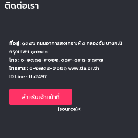
ติดต่อเรา
ที่อยู่:
๑๓๔๖
ถนนอาคารสงเคราะห์ ๕
คลองจั่น บางกะปิ
กรุงเทพฯ ๑๐๒๔
๐
โทร :
๐-๒๗๓๔-๙๐๒๒
, ๐๘๙-๘๙๓-๙๓๙๗
โทรสาร :
๐-๒๗๓๔-๙๐๒๑ www.tla.or.th
ID Line : tla2497
สำหรับเจ้าหน้าที่
{source}<