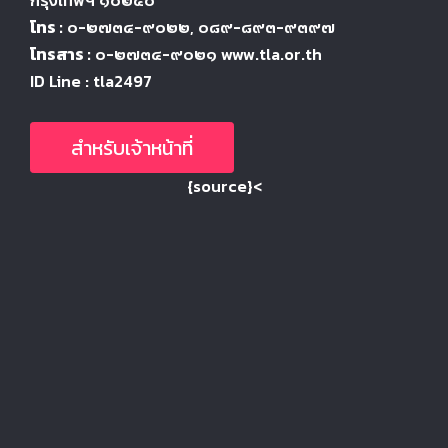
โทร :
๐-๒๗๓๔-๙๐๒๒
, ๐๘๙-๘๙๓-๙๓๙๗
โทรสาร :
๐-๒๗๓๔-๙๐๒๑ www.tla.or.th
ID Line : tla2497
สำหรับเจ้าหน้าที่
{source}<